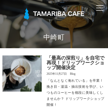
ホーム
メニュー
中崎町
コーヒー豆のこだわり
ギャラリー
「最高の深煎り」を自宅で
再現！ドリップワークショ
ップ開催決定
お知らせ
2025年11月27日
Blog
「なんとなく淹れている」を卒業！
アクセス
挽き目・湯温・抽出技術を学び、い
つものコーヒーを格段に美味しくし
ませんか？ ドリップワークショップ
ネットショップ
開催！